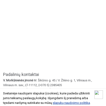
Padalinių kontaktai
V. Morkūnienės įmonė
M. Šikšnio g. 45 / V. Žilėno g. 1, Vilniaus m.,
Vilniaus m. sav., LT-11112, (+370 5) 2385405
Mobilusis
M. Šikšnio g. 45 / V. Žilėno g. 1, +370 610 31130
Svetainėje naudojami slapukai (cookies), kurie padeda užtikrinti
jums teikiamų paslaugų kokybę. Išjungdami šį pranešimą arba
© 2026 Geltoni.lt
tęsdami naršymą sutinkate su mūsų
slapukų naudojimo politika
.
Taisyklės
Atnaujinti įmonės informaciją