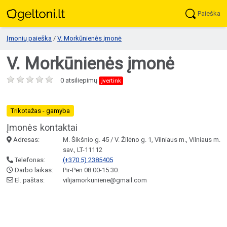
Paieška
Įmonių paieška
/
V. Morkūnienės įmonė
V. Morkūnienės įmonė
0 atsiliepimų
įvertink
Trikotažas - gamyba
Įmonės kontaktai
Adresas:
M. Šikšnio g. 45 / V. Žilėno g. 1, Vilniaus m., Vilniaus m.
sav., LT-11112
Telefonas:
(+370 5) 2385405
Darbo laikas:
Pir-Pen 08:00-15:30.
El. paštas:
vilijamorkuniene@gmail.com