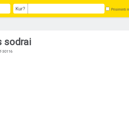
Kur?
Prisiminti 
 sodrai
LT-30116