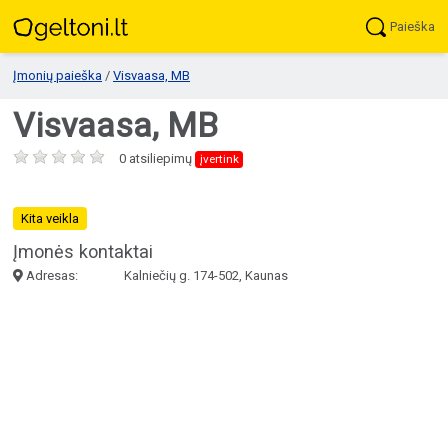
Paieška
Įmonių paieška
/
Visvaasa, MB
Visvaasa, MB
0 atsiliepimų
įvertink
Kita veikla
Įmonės kontaktai
Adresas:
Kalniečių g. 174-502, Kaunas