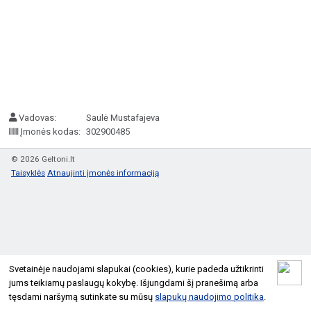
Vadovas:
Saulė Mustafajeva
Įmonės kodas:
302900485
© 2026 Geltoni.lt
Taisyklės
Atnaujinti įmonės informaciją
Svetainėje naudojami slapukai (cookies), kurie padeda užtikrinti
jums teikiamų paslaugų kokybę. Išjungdami šį pranešimą arba
tęsdami naršymą sutinkate su mūsų
slapukų naudojimo politika
.