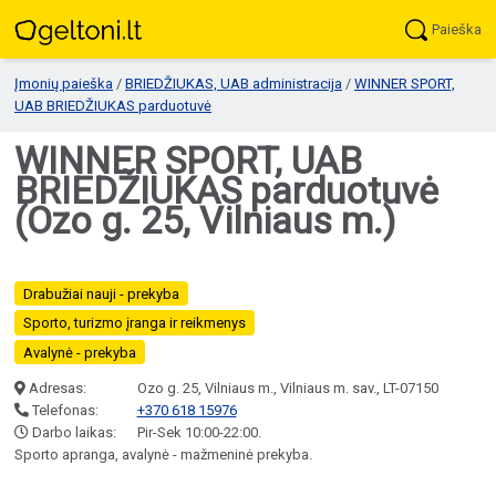
Paieška
Įmonių paieška
/
BRIEDŽIUKAS, UAB administracija
/
WINNER SPORT,
UAB BRIEDŽIUKAS parduotuvė
WINNER SPORT, UAB
BRIEDŽIUKAS parduotuvė
(Ozo g. 25, Vilniaus m.)
Drabužiai nauji - prekyba
Sporto, turizmo įranga ir reikmenys
Avalynė - prekyba
Adresas:
Ozo g. 25, Vilniaus m., Vilniaus m. sav., LT-07150
Telefonas:
+370 618 15976
Darbo laikas:
Pir-Sek 10:00-22:00.
Sporto apranga, avalynė - mažmeninė prekyba.