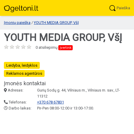
Paieška
Įmonių paieška
/
YOUTH MEDIA GROUP, VšĮ
YOUTH MEDIA GROUP, VšĮ
0 atsiliepimų
įvertink
Leidyba, leidyklos
Reklamos agentūros
Įmonės kontaktai
Adresas:
Gurių Sodų g. 44, Vilniaus m., Vilniaus m. sav., LT-
11312
Telefonas:
+370 678 67831
Darbo laikas:
Pir-Pen 08:00-12:00 ir 13:00-17:00.