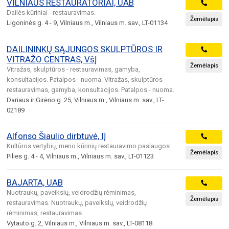
VILNIAUS RESTAURATORIAI, UAB
Dailės kūriniai - restauravimas.
Žemėlapis
Ligoninės g. 4 - 9, Vilniaus m., Vilniaus m. sav., LT-01134
DAILININKŲ SĄJUNGOS SKULPTŪROS IR
VITRAŽO CENTRAS, VšĮ
Žemėlapis
Vitražas, skulptūros - restauravimas, gamyba,
konsultacijos. Patalpos - nuoma. Vitražas, skulptūros -
restauravimas, gamyba, konsultacijos. Patalpos - nuoma.
Dariaus ir Girėno g. 25, Vilniaus m., Vilniaus m. sav., LT-
02189
Alfonso Šiaulio dirbtuvė, IĮ
Kultūros vertybių, meno kūrinių restauravimo paslaugos.
Žemėlapis
Pilies g. 4 - 4, Vilniaus m., Vilniaus m. sav., LT-01123
BAJARTA, UAB
Nuotraukų, paveikslų, veidrodžių rėminimas,
Žemėlapis
restauravimas. Nuotraukų, paveikslų, veidrodžių
rėminimas, restauravimas.
Vytauto g. 2, Vilniaus m., Vilniaus m. sav., LT-08118