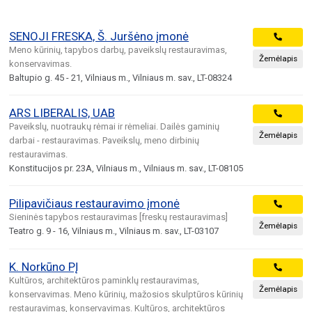
SENOJI FRESKA, Š. Juršėno įmonė
Meno kūrinių, tapybos darbų, paveikslų restauravimas,
Žemėlapis
konservavimas.
Baltupio g. 45 - 21, Vilniaus m., Vilniaus m. sav., LT-08324
ARS LIBERALIS, UAB
Paveikslų, nuotraukų rėmai ir rėmeliai. Dailės gaminių
Žemėlapis
darbai - restauravimas. Paveikslų, meno dirbinių
restauravimas.
Konstitucijos pr. 23A, Vilniaus m., Vilniaus m. sav., LT-08105
Pilipavičiaus restauravimo įmonė
Sieninės tapybos restauravimas [freskų restauravimas]
Žemėlapis
Teatro g. 9 - 16, Vilniaus m., Vilniaus m. sav., LT-03107
K. Norkūno PĮ
Kultūros, architektūros paminklų restauravimas,
Žemėlapis
konservavimas. Meno kūrinių, mažosios skulptūros kūrinių
restauravimas, konservavimas. Kultūros, architektūros