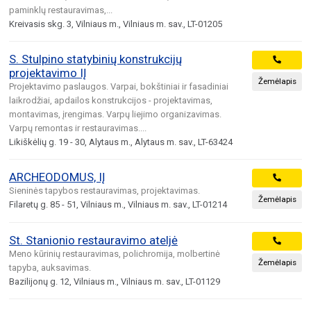
paminklų restauravimas,...
Kreivasis skg. 3, Vilniaus m., Vilniaus m. sav., LT-01205
S. Stulpino statybinių konstrukcijų
projektavimo IĮ
Žemėlapis
Projektavimo paslaugos. Varpai, bokštiniai ir fasadiniai
laikrodžiai, apdailos konstrukcijos - projektavimas,
montavimas, įrengimas. Varpų liejimo organizavimas.
Varpų remontas ir restauravimas....
Likiškėlių g. 19 - 30, Alytaus m., Alytaus m. sav., LT-63424
ARCHEODOMUS, IĮ
Sieninės tapybos restauravimas, projektavimas.
Žemėlapis
Filaretų g. 85 - 51, Vilniaus m., Vilniaus m. sav., LT-01214
St. Stanionio restauravimo ateljė
Meno kūrinių restauravimas, polichromija, molbertinė
Žemėlapis
tapyba, auksavimas.
Bazilijonų g. 12, Vilniaus m., Vilniaus m. sav., LT-01129