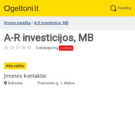
Paieška
Įmonių paieška
/
A-R investicijos, MB
A-R investicijos, MB
0 atsiliepimų
įvertink
Kita veikla
Įmonės kontaktai
Adresas:
Pramonės g. 1, Alytus