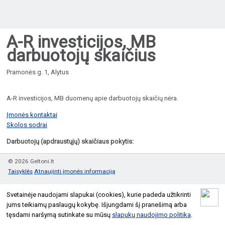
A-R investicijos, MB
darbuotojų skaičius
Pramonės g. 1, Alytus
A-R investicijos, MB duomenų apie darbuotojų skaičių nėra.
Įmonės kontaktai
Skolos sodrai
Darbuotojų (apdraustųjų) skaičiaus pokytis:
© 2026 Geltoni.lt
Taisyklės
Atnaujinti įmonės informaciją
Svetainėje naudojami slapukai (cookies), kurie padeda užtikrinti
jums teikiamų paslaugų kokybę. Išjungdami šį pranešimą arba
tęsdami naršymą sutinkate su mūsų
slapukų naudojimo politika
.